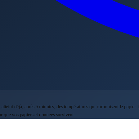
re atteint déjà, après 5 minutes, des températures qui carbonisent le papi
ur que vos papiers et données survivent.