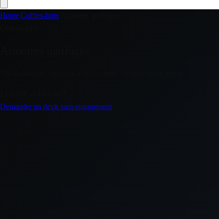
Home
/
Coffres-forts
/
Armoires ignifuges
Coffres-forts
Armoires ignifuges
Vos documents survivent à un incendie. Si vous l'avez prévu.
LFS 30P — LFS 60 P
Demander un devis sans engagement