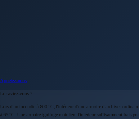
Appelez-nous
Le saviez-vous ?
Lors d'un incendie à 800 °C, l'intérieur d'une armoire d'archives ordinai
à 65 °C. Une armoire ignifuge maintient l'intérieur suffisamment frais po