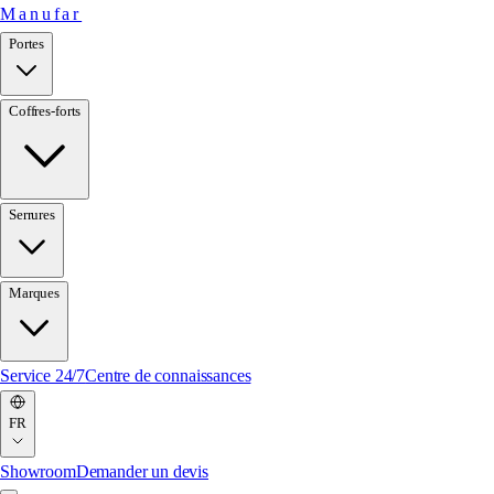
Manufar
Portes
Coffres-forts
Serrures
Marques
Service 24/7
Centre de connaissances
FR
Showroom
Demander un devis