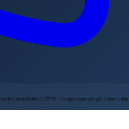
er. Les documents brûlent à 177 °C. Les supports numériques échouent déjà