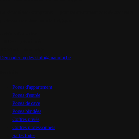
La sécurité sans compromis — pour les environnements résidentiels et
professionnels dans toute la Belgique.
35+
Ans d'expertise
5.000+
Projets réalisés
100%
Installation belge
Demander un devis
info@manufar.be
Produits
Portes d'appartement
Portes d'entrée
Portes de cave
Portes blindées
Coffres privés
Coffres professionnels
Salles fortes