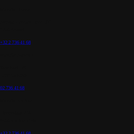
Manufar Brussel
Avenue Georges Henri 389
1200 Brussel
+32 2 736 41 68
Manufar Aarschot
Steystraat 129
3200 Aarschot
02 736 41 68
Manufar Knokke
Lippenslaan 218
8300 Knokke-Heist
+32 2 736 41 68