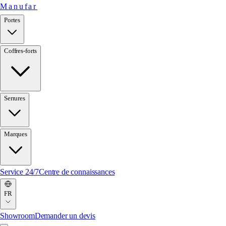
Manufar
Portes
Coffres-forts
Serrures
Marques
Service 24/7
Centre de connaissances
FR
Showroom
Demander un devis