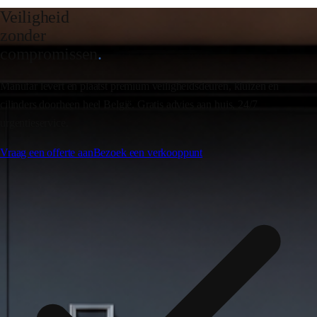
Veiligheid
zonder
compromissen
.
Manufar levert en plaatst premium veiligheidsdeuren, kluizen en
cilinders doorheen heel België. Gratis advies aan huis, 24/7
urgentieservice.
Vraag een offerte aan
Bezoek een verkooppunt