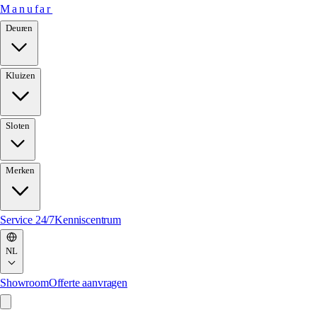
Manufar
Deuren
Kluizen
Sloten
Merken
Service 24/7
Kenniscentrum
NL
Showroom
Offerte aanvragen