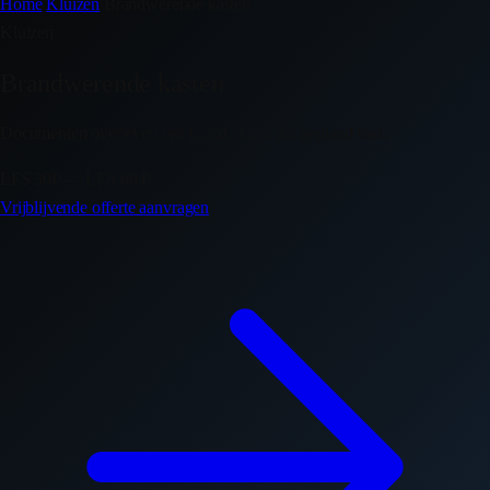
Home
/
Kluizen
/
Brandwerende kasten
Kluizen
Brandwerende kasten
Documenten overleven een brand. Als u dat gepland had.
LFS 30P — LFS 60 P
Vrijblijvende offerte aanvragen