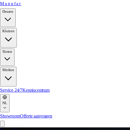
Manufar
Deuren
Kluizen
Sloten
Merken
Service 24/7
Kenniscentrum
NL
Showroom
Offerte aanvragen