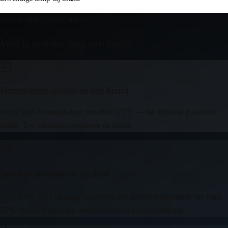
De 6 belangrijkste voordelen
Wat u er elke dag aan heeft
Documenten overleven een brand
Intern blijft de temperatuur beneden 175°C — het kritische punt voor
papier. Uw originelen overleven de brand.
Speciale mediakast variant
Voor USB, SSD en harde schijven is een interne temperatuur van max.
65°C vereist. Specifieke mediakastversies zijn beschikbaar.