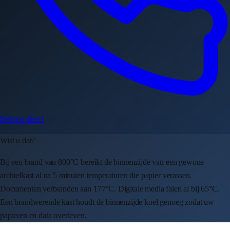
Bel ons direct
Wist u dat?
Bij een brand van 800°C bereikt de binnenzijde van een gewone
archiefkast al na 5 minuten temperaturen die papier verassen.
Documenten verbranden aan 177°C. Digitale media falen al bij 65°C.
Een brandwerende kast houdt de binnenzijde koel genoeg zodat uw
papieren en data overleven.