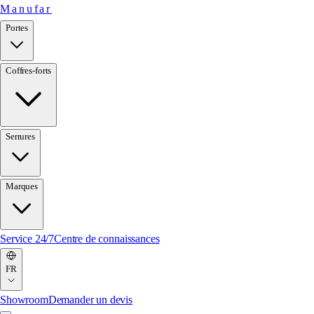
Manufar
Portes
Coffres-forts
Serrures
Marques
Service 24/7
Centre de connaissances
FR
Showroom
Demander un devis