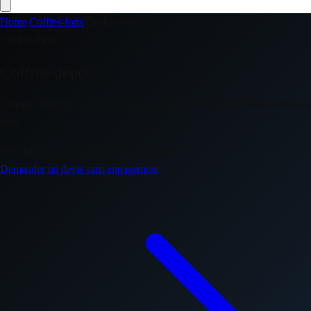
Home
/
Coffres-forts
/
Coffres-dépôt
Coffres-forts
Coffres-dépôt
Chaque dépôt de caisse sans ouvrir le coffre. Réduisez le risque interne à
zéro.
EN 1143-1 — Fonction de dépôt certifiée
Demander un devis sans engagement