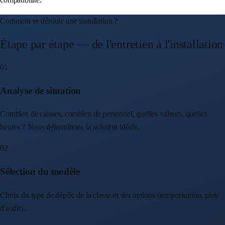
Comment se déroule une installation ?
Étape par étape — de l'entretien à l'installation
01
Analyse de situation
Combien de caisses, combien de personnel, quelles valeurs, quelles
heures ? Nous déterminons la solution idéale.
02
Sélection du modèle
Choix du type de dépôt, de la classe et des options (temporisation, piste
d'audit).